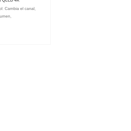
s QLED 4K
ol: Cambia el canal,
olumen,