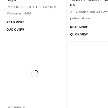
Negro
Series 2.1 Canales + Su
6.5"
Pantalla: 6.5” HD+ TFT Infinity V
2.1 Canales con 300 Wat
Memorias: RAM
potenciaBass
READ MORE
READ MORE
QUICK VIEW
QUICK VIEW
SamsungTv