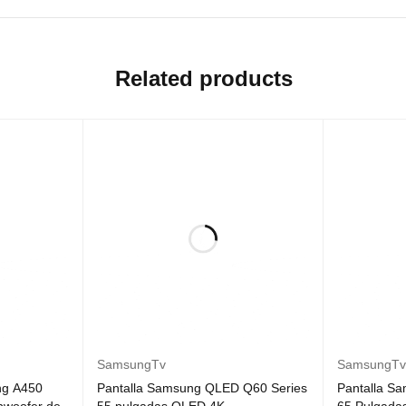
Related products
SamsungTv
SamsungTv
ng A450
Pantalla Samsung QLED Q60 Series
Pantalla S