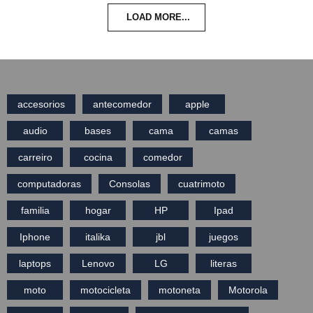
LOAD MORE...
accesorios
antecomedor
apple
audio
bases
cama
camas
carreiro
cocina
comedor
computadoras
Consolas
cuatrimoto
familia
hogar
HP
Ipad
Iphone
italika
jbl
juegos
laptops
Lenovo
LG
literas
moto
motocicleta
motoneta
Motorola