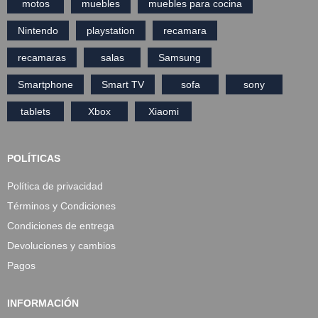
motos
muebles
muebles para cocina
Nintendo
playstation
recamara
recamaras
salas
Samsung
Smartphone
Smart TV
sofa
sony
tablets
Xbox
Xiaomi
POLÍTICAS
Política de privacidad
Términos y Condiciones
Condiciones de entrega
Devoluciones y cambios
Pagos
INFORMACIÓN