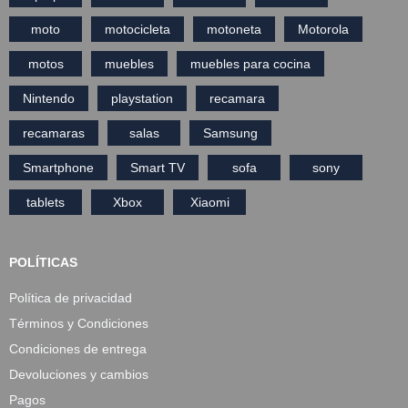
moto
motocicleta
motoneta
Motorola
motos
muebles
muebles para cocina
Nintendo
playstation
recamara
recamaras
salas
Samsung
Smartphone
Smart TV
sofa
sony
tablets
Xbox
Xiaomi
POLÍTICAS
Política de privacidad
Términos y Condiciones
Condiciones de entrega
Devoluciones y cambios
Pagos