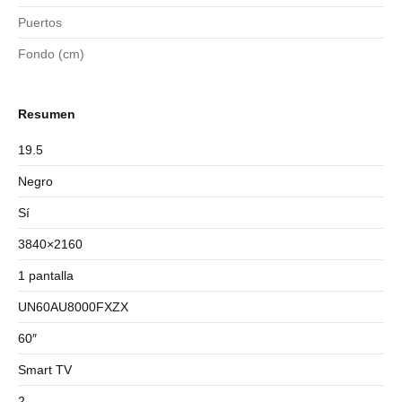
Puertos
Fondo (cm)
Resumen
19.5
Negro
Sí
3840×2160
1 pantalla
UN60AU8000FXZX
60″
Smart TV
2