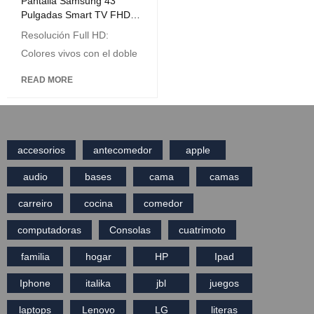
Pantalla Samsung 43
Pulgadas Smart TV FHD
53 Series
Resolución Full HD:
Colores vivos con el doble
READ MORE
accesorios
antecomedor
apple
audio
bases
cama
camas
carreiro
cocina
comedor
computadoras
Consolas
cuatrimoto
familia
hogar
HP
Ipad
Iphone
italika
jbl
juegos
laptops
Lenovo
LG
literas