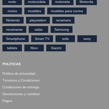
moto
motocicleta
motoneta
Motorola
motos
muebles
muebles para cocina
Nintendo
playstation
recamara
recamaras
salas
Samsung
Smartphone
Smart TV
sofa
sony
tablets
Xbox
Xiaomi
POLÍTICAS
Política de privacidad
Términos y Condiciones
Condiciones de entrega
Devoluciones y cambios
Pagos