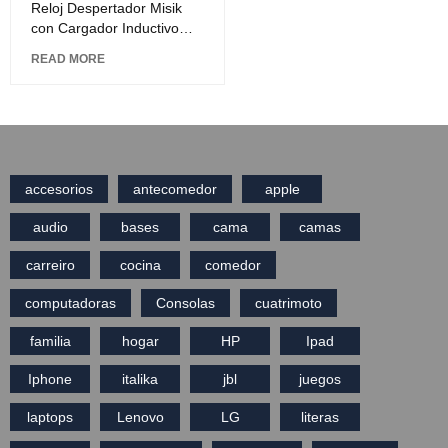
Reloj Despertador Misik
con Cargador Inductivo
MR486 Blanco
READ MORE
accesorios
antecomedor
apple
audio
bases
cama
camas
carreiro
cocina
comedor
computadoras
Consolas
cuatrimoto
familia
hogar
HP
Ipad
Iphone
italika
jbl
juegos
laptops
Lenovo
LG
literas