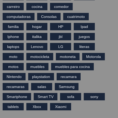
carreiro
cocina
comedor
computadoras
Consolas
cuatrimoto
familia
hogar
HP
Ipad
Iphone
italika
jbl
juegos
laptops
Lenovo
LG
literas
moto
motocicleta
motoneta
Motorola
motos
muebles
muebles para cocina
Nintendo
playstation
recamara
recamaras
salas
Samsung
Smartphone
Smart TV
sofa
sony
tablets
Xbox
Xiaomi