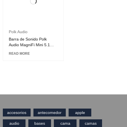
Polk Audio
Barra de Sonido Polk
Audio MagniFi Mini 5.1
Canales + Subwoofer
READ MORE
Inalámbrico Negro
accesorios
antecomedor
apple
audio
bases
cama
camas