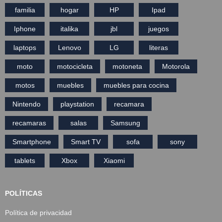
familia
hogar
HP
Ipad
Iphone
italika
jbl
juegos
laptops
Lenovo
LG
literas
moto
motocicleta
motoneta
Motorola
motos
muebles
muebles para cocina
Nintendo
playstation
recamara
recamaras
salas
Samsung
Smartphone
Smart TV
sofa
sony
tablets
Xbox
Xiaomi
POLÍTICAS
Política de privacidad