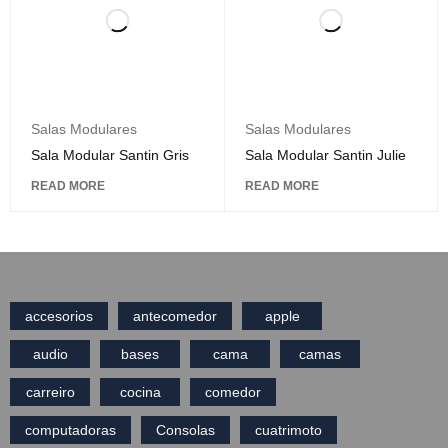
Salas Modulares
Salas Modulares
Sala Modular Santin Gris
Sala Modular Santin Julie
READ MORE
READ MORE
accesorios
antecomedor
apple
audio
bases
cama
camas
carreiro
cocina
comedor
computadoras
Consolas
cuatrimoto