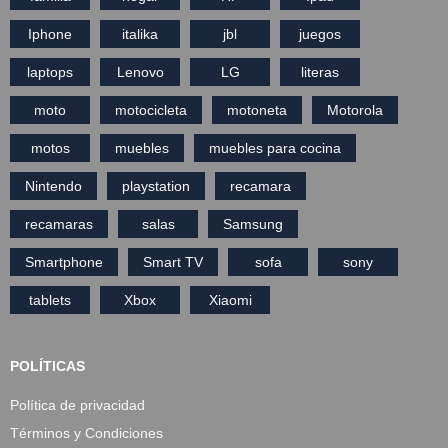
Iphone
italika
jbl
juegos
laptops
Lenovo
LG
literas
moto
motocicleta
motoneta
Motorola
motos
muebles
muebles para cocina
Nintendo
playstation
recamara
recamaras
salas
Samsung
Smartphone
Smart TV
sofa
sony
tablets
Xbox
Xiaomi
POLÍTICAS
Política de privacidad
Términos y Condiciones