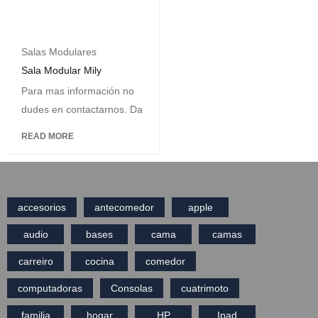
Salas Modulares
Sala Modular Mily
Para mas información no
dudes en contactarnos. Da
READ MORE
accesorios
antecomedor
apple
audio
bases
cama
camas
carreiro
cocina
comedor
computadoras
Consolas
cuatrimoto
familia
hogar
HP
Ipad