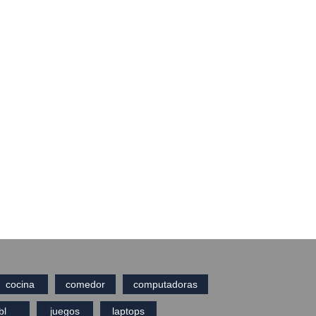
cocina
comedor
computadoras
bl
juegos
laptops