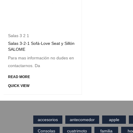
Salas 3 2 1
Salas 3-2-1 Sofá-Love Seat y Sillón
SALOME
Para mas información no dudes en
contactarnos. Da
READ MORE
QUICK VIEW
accesorios
antecomedor
apple
Consolas
cuatrimoto
familia
ho