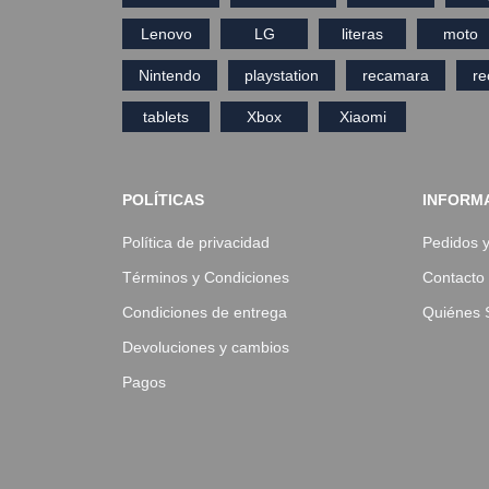
Lenovo
LG
literas
moto
Nintendo
playstation
recamara
r
tablets
Xbox
Xiaomi
POLÍTICAS
INFORM
Política de privacidad
Pedidos 
Términos y Condiciones
Contacto
Condiciones de entrega
Quiénes
Devoluciones y cambios
Pagos