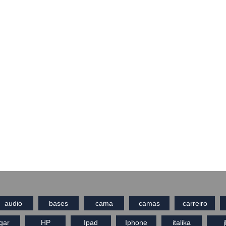
audio
bases
cama
camas
carreiro
gar
HP
Ipad
Iphone
italika
j