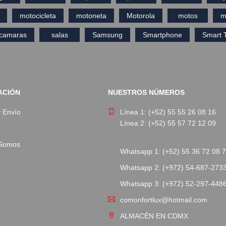
motocicleta
motoneta
Motorola
motos
m
ecamaras
salas
Samsung
Smartphone
Smart 
ACIÓN
NUESTROS NÚMEROS
y Envío
Línea 1: (+52) 55 55 26 08 16
Línea 2: (+52) 55 57 72 12 09
 Somos
Whatsapp 1: (+52) 55 36 72 08 
Whatsapp 2: (+972) 54-687-273
Whatsapp 3: (+972) 52-297-448
comonfortlux@hotmail.com
ALMACÉN EN CDMX