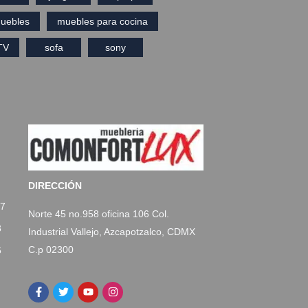
uebles
muebles para cocina
TV
sofa
sony
DIRECCIÓN
77
Norte 45 no.958 oficina 106 Col.
3
Industrial Vallejo, Azcapotzalco, CDMX
C.p 02300
6