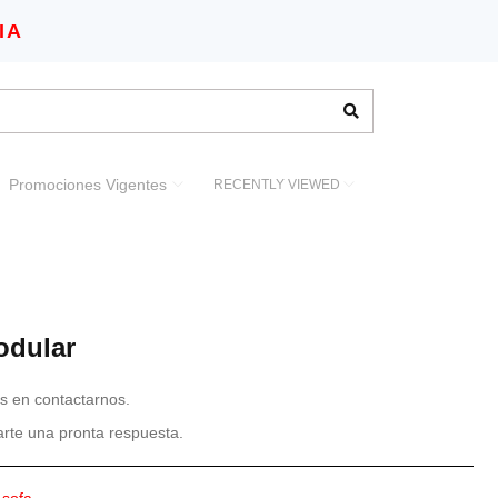
IA
Promociones Vigentes
RECENTLY VIEWED
odular
s en contactarnos.
darte una pronta respuesta.