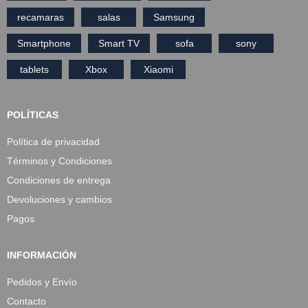
recamaras
salas
Samsung
Smartphone
Smart TV
sofa
sony
tablets
Xbox
Xiaomi
POLÍTICAS
Política de privacidad
Términos y Condiciones
Condiciones de entrega
Devoluciones y cambios
Pagos
INFORMACIÓN
Pedidos y Envío
Contacto