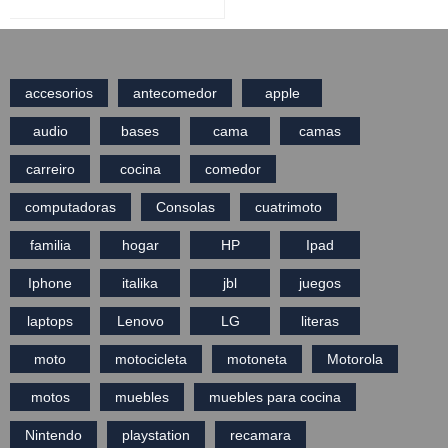
accesorios
antecomedor
apple
audio
bases
cama
camas
carreiro
cocina
comedor
computadoras
Consolas
cuatrimoto
familia
hogar
HP
Ipad
Iphone
italika
jbl
juegos
laptops
Lenovo
LG
literas
moto
motocicleta
motoneta
Motorola
motos
muebles
muebles para cocina
Nintendo
playstation
recamara