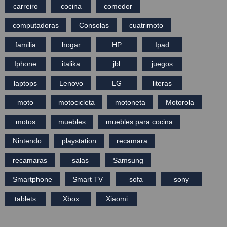
carreiro
cocina
comedor
computadoras
Consolas
cuatrimoto
familia
hogar
HP
Ipad
Iphone
italika
jbl
juegos
laptops
Lenovo
LG
literas
moto
motocicleta
motoneta
Motorola
motos
muebles
muebles para cocina
Nintendo
playstation
recamara
recamaras
salas
Samsung
Smartphone
Smart TV
sofa
sony
tablets
Xbox
Xiaomi