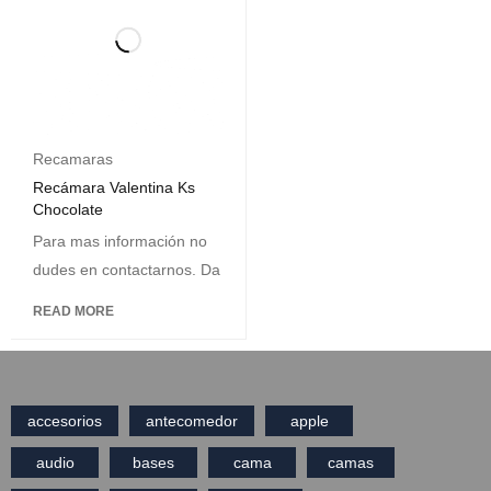
Recamaras
Recámara Valentina Ks
Chocolate
Para mas información no
dudes en contactarnos. Da
READ MORE
accesorios
antecomedor
apple
audio
bases
cama
camas