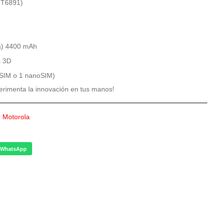
MT6891)
na) 4400 mAh
s 3D
eSIM o 1 nanoSIM)
rimenta la innovación en tus manos!
,
Motorola
WhatsApp