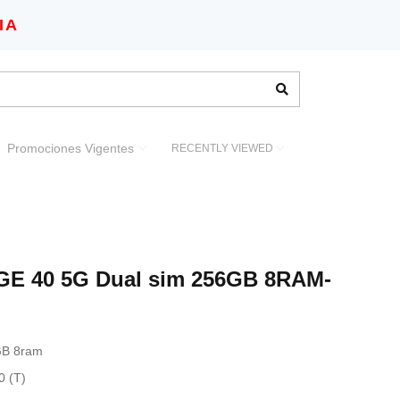
IA
Promociones Vigentes
RECENTLY VIEWED
GE 40 5G Dual sim 256GB 8RAM-
GB 8ram
0 (T)