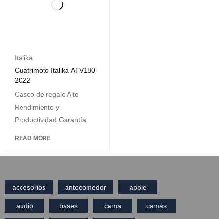
Italika
Cuatrimoto Italika ATV180
2022
Casco de regalo Alto
Rendimiento y
Productividad Garantía
READ MORE
accesorios
antecomedor
apple
audio
bases
cama
camas