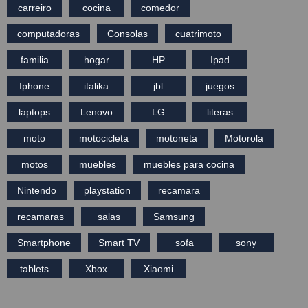
carreiro
cocina
comedor
computadoras
Consolas
cuatrimoto
familia
hogar
HP
Ipad
Iphone
italika
jbl
juegos
laptops
Lenovo
LG
literas
moto
motocicleta
motoneta
Motorola
motos
muebles
muebles para cocina
Nintendo
playstation
recamara
recamaras
salas
Samsung
Smartphone
Smart TV
sofa
sony
tablets
Xbox
Xiaomi