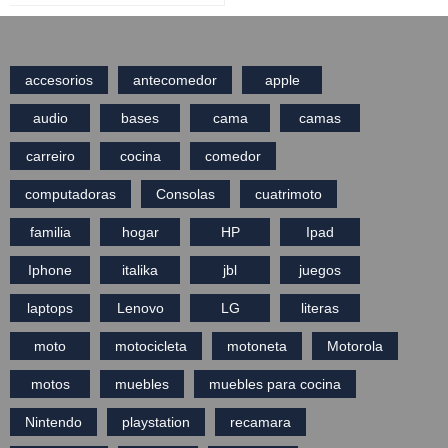
accesorios
antecomedor
apple
audio
bases
cama
camas
carreiro
cocina
comedor
computadoras
Consolas
cuatrimoto
familia
hogar
HP
Ipad
Iphone
italika
jbl
juegos
laptops
Lenovo
LG
literas
moto
motocicleta
motoneta
Motorola
motos
muebles
muebles para cocina
Nintendo
playstation
recamara