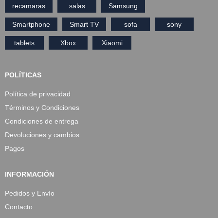
recamaras
salas
Samsung
Smartphone
Smart TV
sofa
sony
tablets
Xbox
Xiaomi
POLÍTICAS
Política de privacidad
Términos y Condiciones
Condiciones de entrega
Devoluciones y cambios
Pagos
INFORMACIÓN
Pedidos y Envío
Contacto