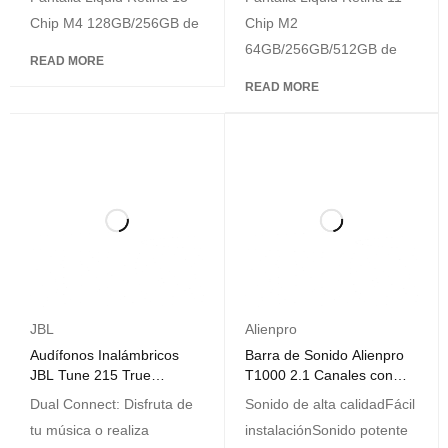
256 GB con OLED Negro
Chip M4 128GB/256GB de
Chip M2
espacial
64GB/256GB/512GB de
READ MORE
READ MORE
JBL
Alienpro
Audífonos Inalámbricos
Barra de Sonido Alienpro
JBL Tune 215 True
T1000 2.1 Canales con
Wireless Negro
Subwoofer Inalámbrico
Dual Connect: Disfruta de
Sonido de alta calidadFácil
tu música o realiza
instalaciónSonido potente