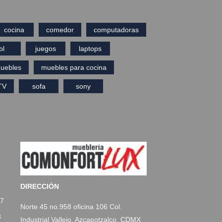
cocina
comedor
computadoras
bl
juegos
laptops
uebles
muebles para cocina
TV
sofa
sony
DIRECCIÓN
77
Norte 45 no.958 oficina 106 Col.
3
Industrial Vallejo, Azcapotzalco, CDMX