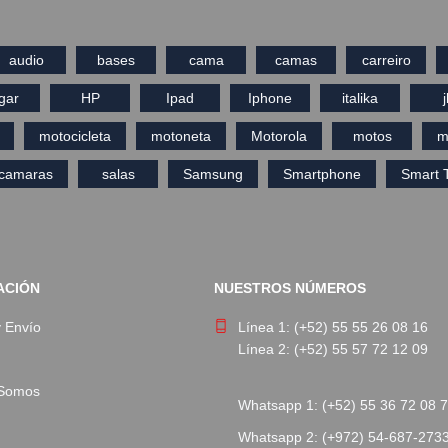
audio
bases
cama
camas
carreiro
gar
HP
Ipad
Iphone
italika
j
motocicleta
motoneta
Motorola
motos
m
ecamaras
salas
Samsung
Smartphone
Smart 
ACIÓN
NUESTROS NÚMEROS
y Envío
Línea 1: (+52) 55 55 26 08 16
Línea 2: (+52) 55 57 72 12 09
 Somos
Whatsapp 1: (+52) 55 36 72 08 
Whatsapp 2: (+972) 54-687-273