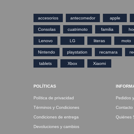
accesorios
antecomedor
apple
Consolas
cuatrimoto
familia
ho
Lenovo
LG
literas
moto
Nintendo
playstation
recamara
r
tablets
Xbox
Xiaomi
POLÍTICAS
INFORM
Política de privacidad
Pedidos 
Términos y Condiciones
Contacto
Condiciones de entrega
Quiénes
Devoluciones y cambios