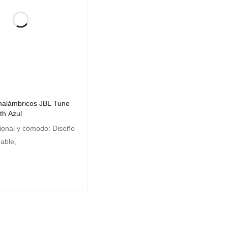
nalámbricos JBL Tune
th Azul
ional y cómodo: Diseño
gable,