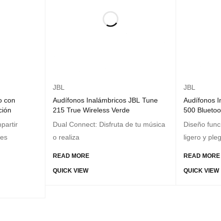
JBL
JBL
o con
Audífonos Inalámbricos JBL Tune
Audífonos I
ción
215 True Wireless Verde
500 Bluetoo
partir
Dual Connect: Disfruta de tu música
Diseño func
tes
o realiza
ligero y ple
READ MORE
READ MORE
QUICK VIEW
QUICK VIEW