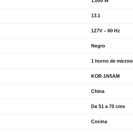
1,000 W
13.1
127V – 60 Hz
Negro
1 horno de microon
KOR-1N5AM
China
De 51 a 70 cms
Cocina