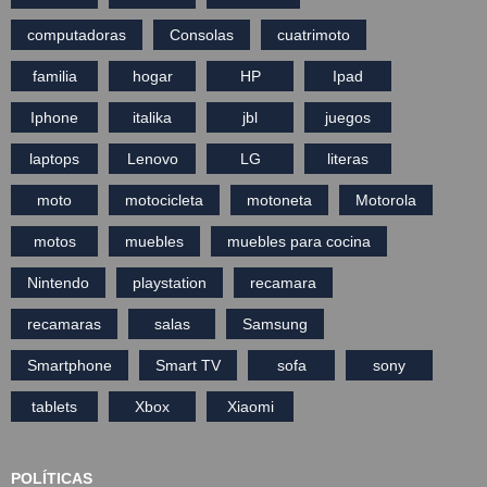
computadoras
Consolas
cuatrimoto
familia
hogar
HP
Ipad
Iphone
italika
jbl
juegos
laptops
Lenovo
LG
literas
moto
motocicleta
motoneta
Motorola
motos
muebles
muebles para cocina
Nintendo
playstation
recamara
recamaras
salas
Samsung
Smartphone
Smart TV
sofa
sony
tablets
Xbox
Xiaomi
POLÍTICAS