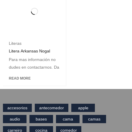
Literas
Litera Arkansas Nogal
Para mas información no
dudes en contactarnos. Da
READ MORE
accesorios
antecomedor
apple
audio
bases
cama
camas
carreiro
cocina
comedor