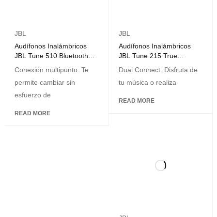
JBL
JBL
Audífonos Inalámbricos
Audífonos Inalámbricos
JBL Tune 510 Bluetooth
JBL Tune 215 True
Negro
Wireless Verde
Conexión multipunto: Te
Dual Connect: Disfruta de
permite cambiar sin
tu música o realiza
esfuerzo de
READ MORE
READ MORE