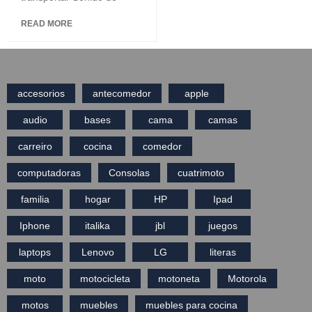
READ MORE
accesorios
antecomedor
apple
audio
bases
cama
camas
carreiro
cocina
comedor
computadoras
Consolas
cuatrimoto
familia
hogar
HP
Ipad
Iphone
italika
jbl
juegos
laptops
Lenovo
LG
literas
moto
motocicleta
motoneta
Motorola
motos
muebles
muebles para cocina