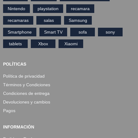
Nintendo
playstation
recamara
recamaras
salas
Samsung
Smartphone
Smart TV
sofa
sony
tablets
Xbox
Xiaomi
POLÍTICAS
Política de privacidad
Términos y Condiciones
Condiciones de entrega
Devoluciones y cambios
Pagos
INFORMACIÓN