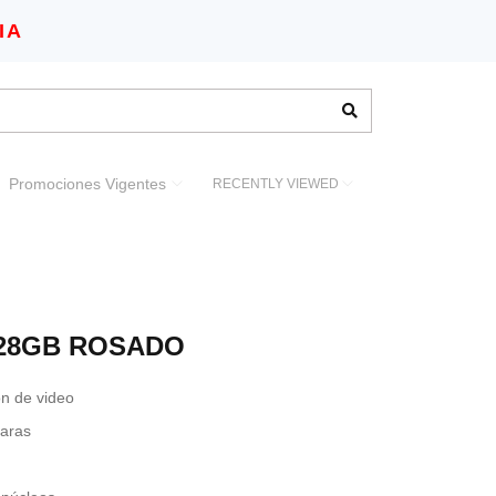
IA
Promociones Vigentes
RECENTLY VIEWED
 128GB ROSADO
n de video
aras