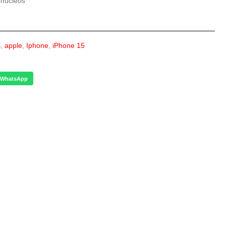
 núcleos
s
,
apple
,
Iphone
,
iPhone 15
WhatsApp