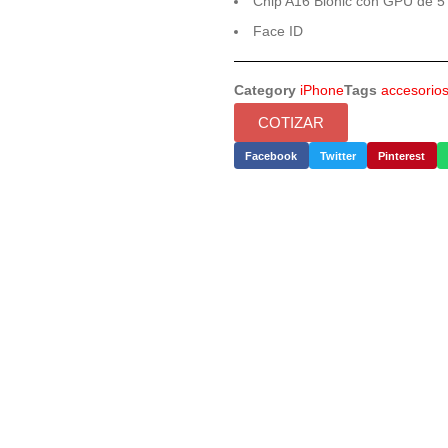
Chip A16 Bionic con GPU de 5
Face ID
Category
iPhone
Tags
accesorio
COTIZAR
Facebook
Twitter
Pinterest