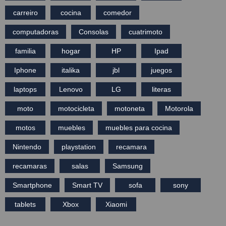
carreiro
cocina
comedor
computadoras
Consolas
cuatrimoto
familia
hogar
HP
Ipad
Iphone
italika
jbl
juegos
laptops
Lenovo
LG
literas
moto
motocicleta
motoneta
Motorola
motos
muebles
muebles para cocina
Nintendo
playstation
recamara
recamaras
salas
Samsung
Smartphone
Smart TV
sofa
sony
tablets
Xbox
Xiaomi