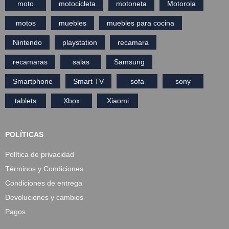
moto
motocicleta
motoneta
Motorola
motos
muebles
muebles para cocina
Nintendo
playstation
recamara
recamaras
salas
Samsung
Smartphone
Smart TV
sofa
sony
tablets
Xbox
Xiaomi
POLÍTICAS
Política de privacidad
Términos y Condiciones
Condiciones de entrega
Devoluciones y cambios
Pagos