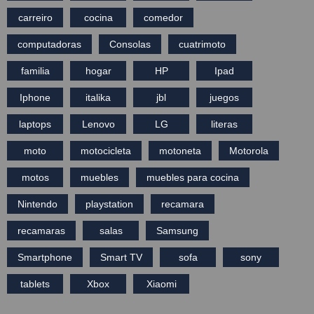
carreiro
cocina
comedor
computadoras
Consolas
cuatrimoto
familia
hogar
HP
Ipad
Iphone
italika
jbl
juegos
laptops
Lenovo
LG
literas
moto
motocicleta
motoneta
Motorola
motos
muebles
muebles para cocina
Nintendo
playstation
recamara
recamaras
salas
Samsung
Smartphone
Smart TV
sofa
sony
tablets
Xbox
Xiaomi