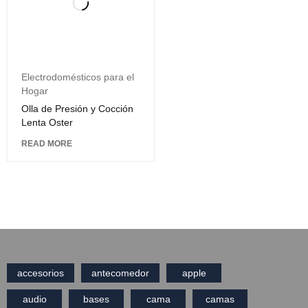
Electrodomésticos para el
Hogar
Olla de Presión y Cocción
Lenta Oster
READ MORE
accesorios
antecomedor
apple
audio
bases
cama
camas