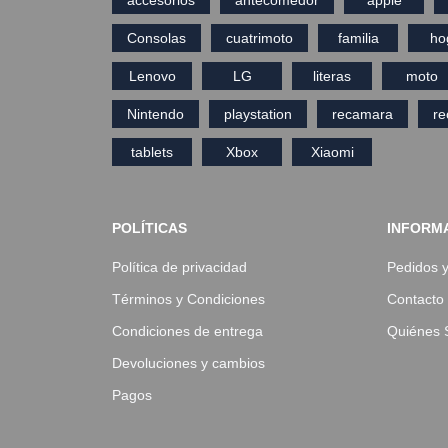
Consolas
cuatrimoto
familia
ho
Lenovo
LG
literas
moto
Nintendo
playstation
recamara
r
tablets
Xbox
Xiaomi
POLÍTICAS
INFORM
Política de privacidad
Pedidos 
Términos y Condiciones
Contacto
Condiciones de entrega
Quiénes
Devoluciones y cambios
Pagos