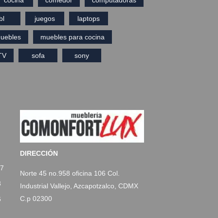
bl
juegos
laptops
uebles
muebles para cocina
TV
sofa
sony
DIRECCIÓN
77
Norte 45 no.958 oficina 106 Col.
3
Industrial Vallejo, Azcapotzalco, CDMX
C.p 02300
6