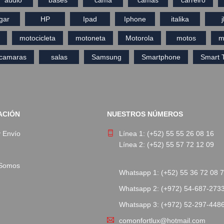
gar
HP
Ipad
Iphone
italika
j
motocicleta
motoneta
Motorola
motos
m
ecamaras
salas
Samsung
Smartphone
Smart 
ACIÓN
NUESTROS NÚMEROS
y Envío
Línea 1: (+52) 55 55 26 08 16
Línea 2: (+52) 55 57 72 12 09
 Somos
Whatsapp 1: (+52) 55 36 72 08 
Whatsapp 2: (+972) 54-687-273
Whatsapp 3: (+972) 52-297-448
comonfortlux@hotmail.com