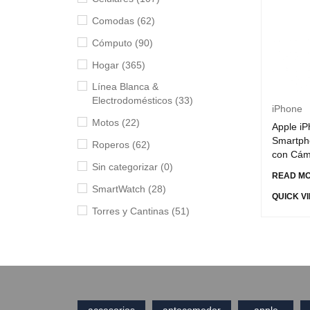
Comodas (62)
Cómputo (90)
Hogar (365)
Línea Blanca &
Electrodomésticos (33)
iPhone
Motos (22)
Apple i
Smartph
Roperos (62)
con Cám
Sin categorizar (0)
READ M
SmartWatch (28)
QUICK V
Torres y Cantinas (51)
TV & Audio (81)
Uncategorized (8)
Videojuegos & Juegos (47)
accesorios
antecomedor
apple