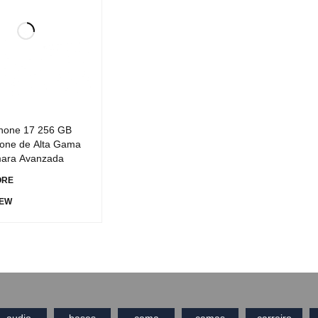
Phone 17 256 GB
one de Alta Gama
ara Avanzada
ORE
IEW
audio
bases
cama
camas
carreiro