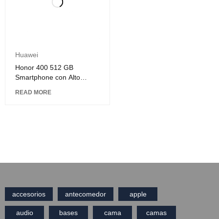
Huawei
Honor 400 512 GB
Smartphone con Alto
Rendimiento y Gran
READ MORE
Almacenamiento
accesorios
antecomedor
apple
audio
bases
cama
camas