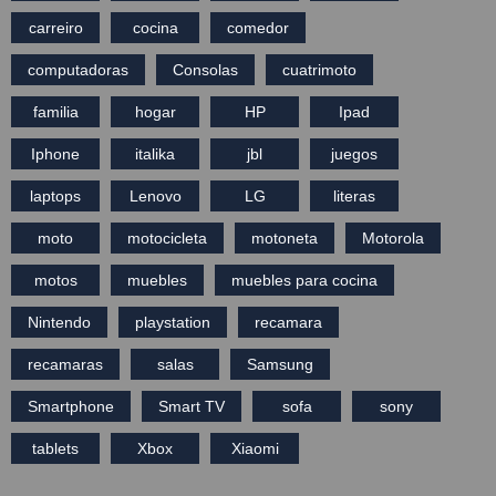
carreiro
cocina
comedor
computadoras
Consolas
cuatrimoto
familia
hogar
HP
Ipad
Iphone
italika
jbl
juegos
laptops
Lenovo
LG
literas
moto
motocicleta
motoneta
Motorola
motos
muebles
muebles para cocina
Nintendo
playstation
recamara
recamaras
salas
Samsung
Smartphone
Smart TV
sofa
sony
tablets
Xbox
Xiaomi