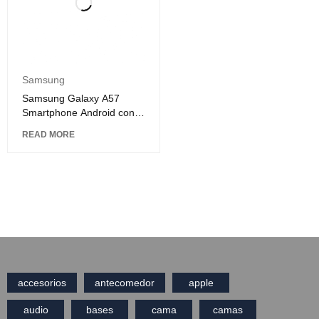
Samsung
Samsung Galaxy A57
Smartphone Android con
Batería de Larga Duración
READ MORE
accesorios
antecomedor
apple
audio
bases
cama
camas