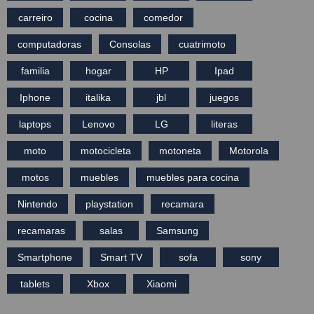
carreiro
cocina
comedor
computadoras
Consolas
cuatrimoto
familia
hogar
HP
Ipad
Iphone
italika
jbl
juegos
laptops
Lenovo
LG
literas
moto
motocicleta
motoneta
Motorola
motos
muebles
muebles para cocina
Nintendo
playstation
recamara
recamaras
salas
Samsung
Smartphone
Smart TV
sofa
sony
tablets
Xbox
Xiaomi