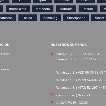
motocicleta
motoneta
Motorola
motos
m
ecamaras
salas
Samsung
Smartphone
Smart 
ACIÓN
NUESTROS NÚMEROS
y Envío
Línea 1: (+52) 55 55 26 08 16
Línea 2: (+52) 55 57 72 12 09
 Somos
Whatsapp 1: (+52) 55 36 72 08 
Whatsapp 2: (+972) 54-687-273
Whatsapp 3: (+972) 52-297-448
comonfortlux@hotmail.com
ALMACÉN EN CDMX