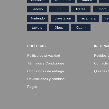
Lenovo
LG
literas
moto
Nintendo
playstation
recamara
r
tablets
Xbox
Xiaomi
POLÍTICAS
INFORM
Política de privacidad
Pedidos 
Términos y Condiciones
Contacto
Condiciones de entrega
Quiénes
Devoluciones y cambios
Pagos