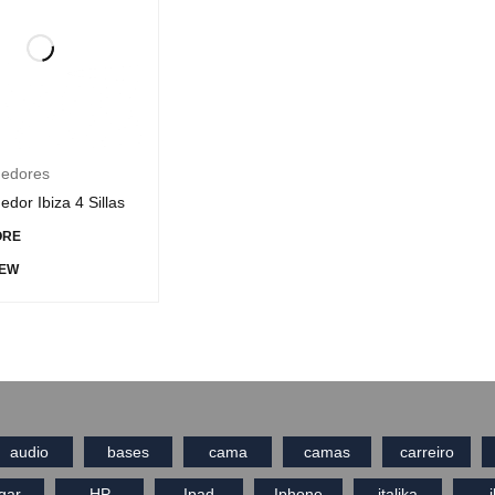
edores
dor Ibiza 4 Sillas
ORE
IEW
audio
bases
cama
camas
carreiro
gar
HP
Ipad
Iphone
italika
j