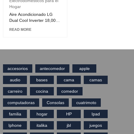
Electrodomésticos para el
Hogar
Aire Acondicionado LG
Dual Cool Inverter 18,000
BUT'S
READ MORE
accesorios
antecomedor
apple
audio
bases
cama
camas
carreiro
cocina
comedor
computadoras
Consolas
cuatrimoto
familia
hogar
HP
Ipad
Iphone
italika
jbl
juegos