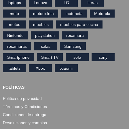
laptops
Lenovo
LG
literas
moto
motocicleta
motoneta
Motorola
motos
muebles
muebles para cocina
Nintendo
playstation
recamara
recamaras
salas
Samsung
Smartphone
Smart TV
sofa
sony
tablets
Xbox
Xiaomi
POLÍTICAS
Política de privacidad
Términos y Condiciones
Condiciones de entrega
Devoluciones y cambios