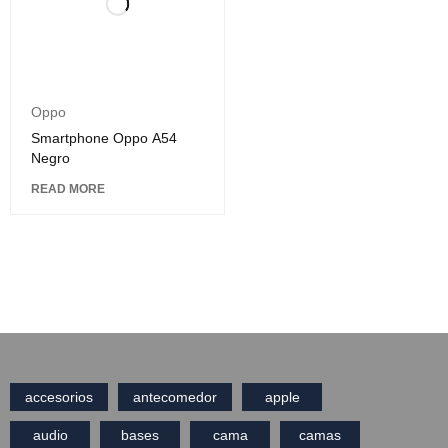
Oppo
Smartphone Oppo A54
Negro
READ MORE
accesorios
antecomedor
apple
audio
bases
cama
camas