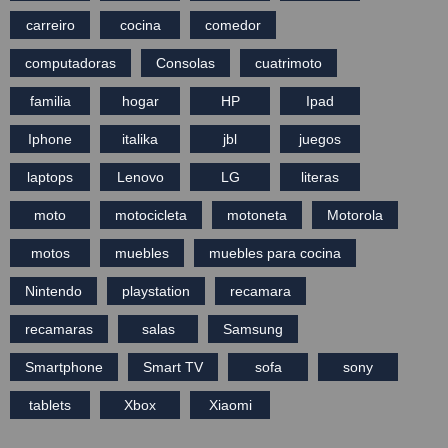
carreiro
cocina
comedor
computadoras
Consolas
cuatrimoto
familia
hogar
HP
Ipad
Iphone
italika
jbl
juegos
laptops
Lenovo
LG
literas
moto
motocicleta
motoneta
Motorola
motos
muebles
muebles para cocina
Nintendo
playstation
recamara
recamaras
salas
Samsung
Smartphone
Smart TV
sofa
sony
tablets
Xbox
Xiaomi